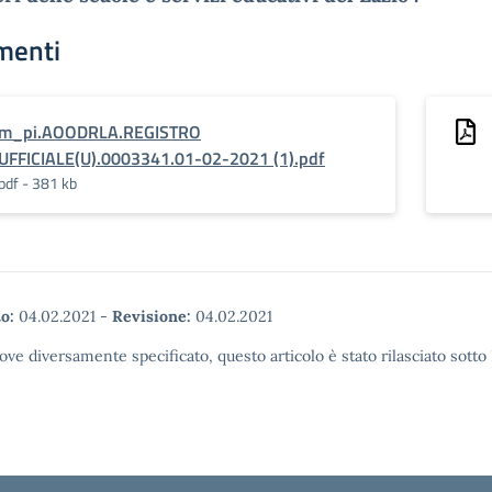
menti
m_pi.AOODRLA.REGISTRO
UFFICIALE(U).0003341.01-02-2021 (1).pdf
pdf - 381 kb
o:
04.02.2021
-
Revisione:
04.02.2021
ove diversamente specificato, questo articolo è stato rilasciato sott