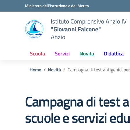
Vai ai contenuti
Vai al menu di navigazione
Vai al footer
Ministero dell'Istruzione e del Merito
Istituto Comprensivo Anzio IV
"Giovanni Falcone"
Anzio
Scuola
Servizi
Novità
Didattica
Home
Novità
Campagna di test antigenici per 
Campagna di test an
scuole e servizi edu