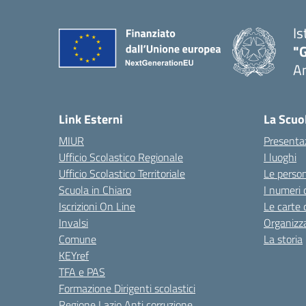
Is
"
A
Link Esterni
La Scuo
MIUR
Presenta
Ufficio Scolastico Regionale
I luoghi
Ufficio Scolastico Territoriale
Le perso
Scuola in Chiaro
I numeri 
Iscrizioni On Line
Le carte 
Invalsi
Organizz
Comune
La storia
KEYref
TFA e PAS
Formazione Dirigenti scolastici
Regione Lazio Anti corruzione