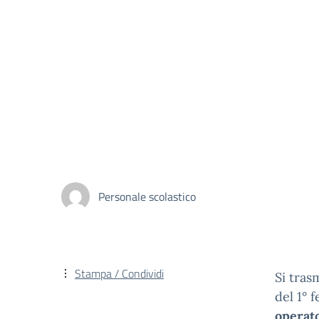
Personale scolastico
Stampa / Condividi
Si tras
del 1° 
operato