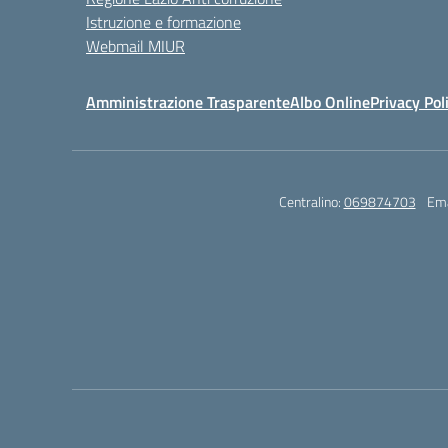
Istruzione e formazione
Webmail MIUR
Amministrazione Trasparente
Albo Online
Privacy Pol
Centralino:
069874703
Ema