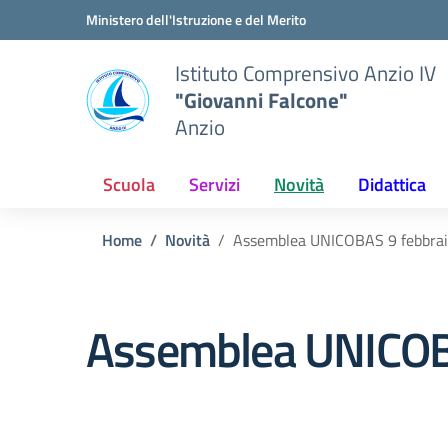
Vai ai contenuti
Vai al menu di navigazione
Vai al footer
Ministero dell'Istruzione e del Merito
Istituto Comprensivo Anzio IV
"Giovanni Falcone"
Anzio
Scuola
Servizi
Novità
Didattica
Home
Novità
Assemblea UNICOBAS 9 febbra
Assemblea UNICOB