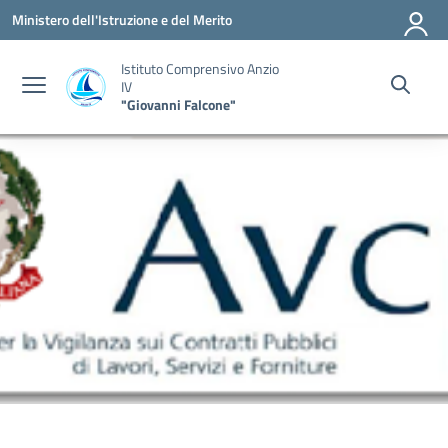
Vai ai contenuti
Vai al menu di navigazione
Vai al footer
Ministero dell'Istruzione e del Merito
Istituto Comprensivo Anzio
IV
"Giovanni Falcone"