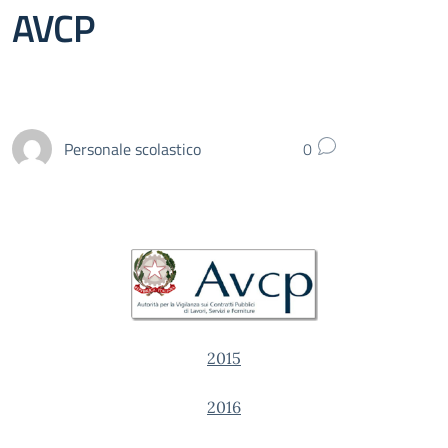
AVCP
Personale scolastico
0
2015
2016