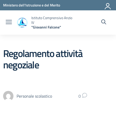
Vai ai contenuti
Vai al menu di navigazione
Vai al footer
Ministero dell'Istruzione e del Merito
Istituto Comprensivo Anzio
IV
"Giovanni Falcone"
Regolamento attività
negoziale
Personale scolastico
0