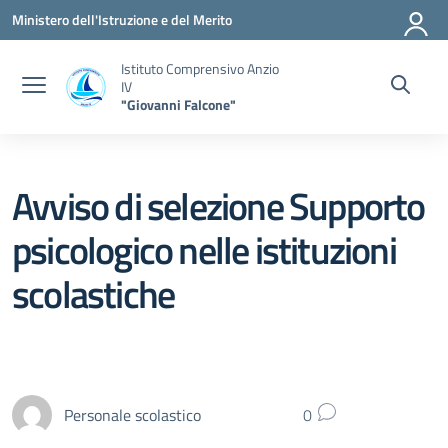
Vai ai contenuti
Vai al menu di navigazione
Vai al footer
Ministero dell'Istruzione e del Merito
Istituto Comprensivo Anzio
IV
"Giovanni Falcone"
Avviso di selezione Supporto
psicologico nelle istituzioni
scolastiche
Personale scolastico
0