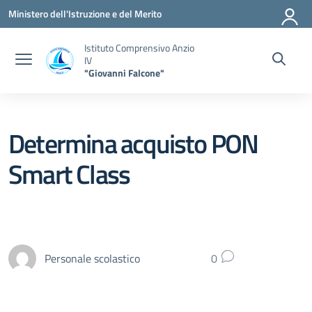
Vai ai contenuti
Vai al menu di navigazione
Vai al footer
Ministero dell'Istruzione e del Merito
Istituto Comprensivo Anzio
IV
"Giovanni Falcone"
Determina acquisto PON
Smart Class
Personale scolastico
0