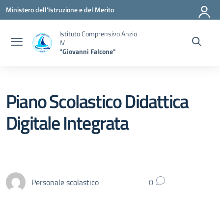
Vai ai contenuti
Vai al menu di navigazione
Vai al footer
Ministero dell'Istruzione e del Merito
Istituto Comprensivo Anzio
IV
"Giovanni Falcone"
Piano Scolastico Didattica
Digitale Integrata
Personale scolastico
0