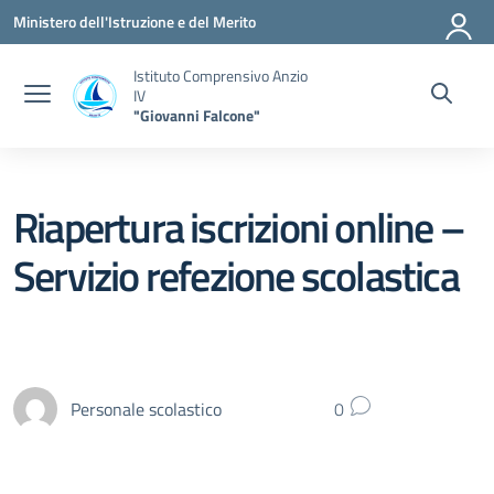
Vai ai contenuti
Vai al menu di navigazione
Vai al footer
Ministero dell'Istruzione e del Merito
Istituto Comprensivo Anzio
IV
"Giovanni Falcone"
Riapertura iscrizioni online –
Servizio refezione scolastica
Personale scolastico
0