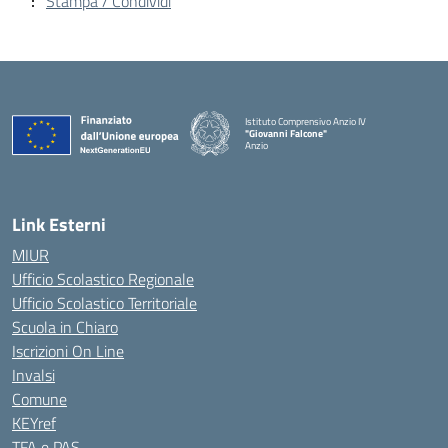
Stampa / Condividi
Istituto Comprensivo Anzio IV
"Giovanni Falcone"
Anzio
Link Esterni
MIUR
Ufficio Scolastico Regionale
Ufficio Scolastico Territoriale
Scuola in Chiaro
Iscrizioni On Line
Invalsi
Comune
KEYref
TFA e PAS