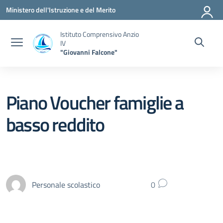
Vai ai contenuti
Vai al menu di navigazione
Vai al footer
Ministero dell'Istruzione e del Merito
Istituto Comprensivo Anzio
IV
"Giovanni Falcone"
Piano Voucher famiglie a
basso reddito
Personale scolastico
0