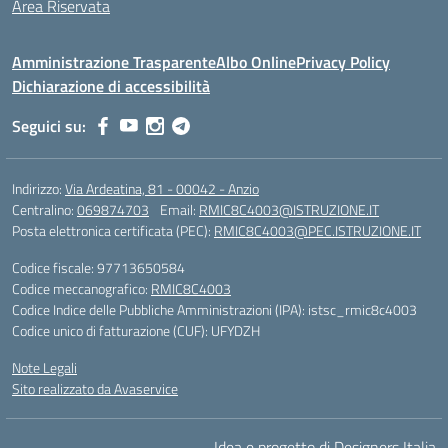
Area Riservata
Amministrazione Trasparente
Albo Online
Privacy Policy
Dichiarazione di accessibilità
Seguici su:
Indirizzo:
Via Ardeatina, 81 - 00042 - Anzio
Centralino:
069874703
Email:
RMIC8C4003@ISTRUZIONE.IT
Posta elettronica certificata (PEC):
RMIC8C4003@PEC.ISTRUZIONE.IT
Codice fiscale: 97713650584
Codice meccanografico:
RMIC8C4003
Codice Indice delle Pubbliche Amministrazioni (IPA): istsc_rmic8c4003
Codice unico di fatturazione (CUF): UFYDZH
Note Legali
Sito realizzato da Avaservice
Idea e progetto di Designers Italia