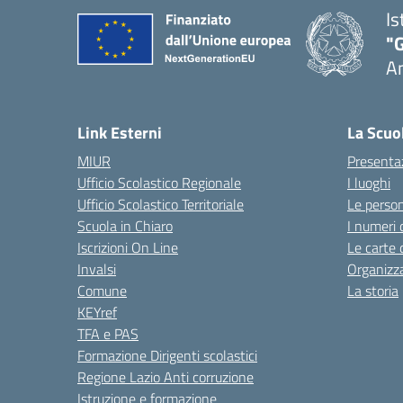
Is
"
A
Link Esterni
La Scuo
MIUR
Presenta
Ufficio Scolastico Regionale
I luoghi
Ufficio Scolastico Territoriale
Le perso
Scuola in Chiaro
I numeri 
Iscrizioni On Line
Le carte 
Invalsi
Organizz
Comune
La storia
KEYref
TFA e PAS
Formazione Dirigenti scolastici
Regione Lazio Anti corruzione
Istruzione e formazione