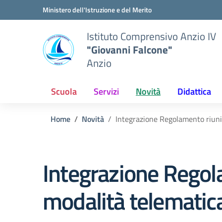
Vai ai contenuti
Vai al menu di navigazione
Vai al footer
Ministero dell'Istruzione e del Merito
Istituto Comprensivo Anzio IV
"Giovanni Falcone"
Anzio
Scuola
Servizi
Novità
Didattica
Home
Novità
Integrazione Regolamento riunio
Integrazione Regola
modalità telematic