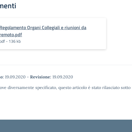
menti
Regolamento Organi Collegiali e riunioni da
remoto.pdf
pdf - 136 kb
o:
19.09.2020
-
Revisione:
19.09.2020
ove diversamente specificato, questo articolo è stato rilasciato sott