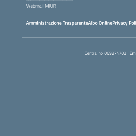
Webmail MIUR
Amministrazione Trasparente
Albo Online
Privacy Pol
Centralino:
069874703
Ema