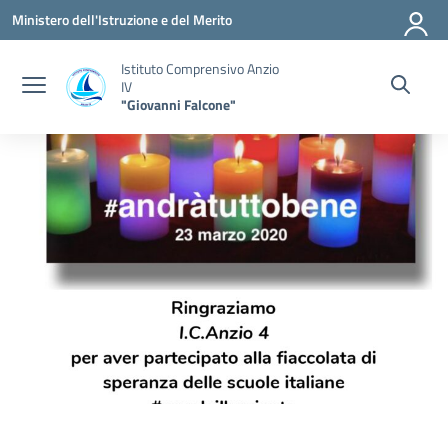
Vai ai contenuti
Vai al menu di navigazione
Vai al footer
Ministero dell'Istruzione e del Merito
Istituto Comprensivo Anzio
IV
"Giovanni Falcone"