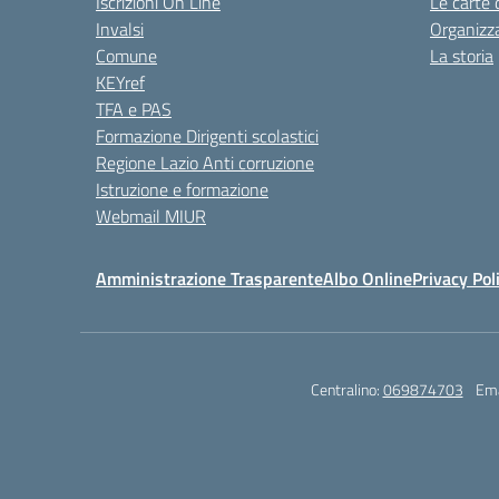
Iscrizioni On Line
Le carte 
Invalsi
Organizz
Comune
La storia
KEYref
TFA e PAS
Formazione Dirigenti scolastici
Regione Lazio Anti corruzione
Istruzione e formazione
Webmail MIUR
Amministrazione Trasparente
Albo Online
Privacy Pol
Centralino:
069874703
Ema