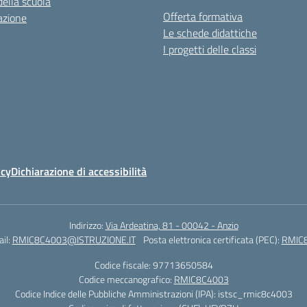
della scuola
Offerta formativa
azione
Le schede didattiche
I progetti delle classi
icy
Dichiarazione di accessibilità
Indirizzo:
Via Ardeatina, 81 - 00042 - Anzio
il:
RMIC8C4003@ISTRUZIONE.IT
Posta elettronica certificata (PEC):
RMIC8
Codice fiscale: 97713650584
Codice meccanografico:
RMIC8C4003
Codice Indice delle Pubbliche Amministrazioni (IPA): istsc_rmic8c4003