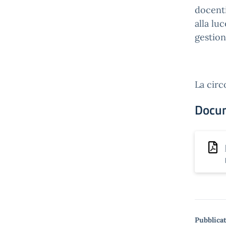
docenti
alla lu
gestio
La circ
Docu
Pubblicat