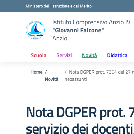
Vai ai contenuti
Vai al menu di navigazione
Vai al footer
Ministero dell'Istruzione e del Merito
Istituto Comprensivo Anzio IV
"Giovanni Falcone"
Anzio
Scuola
Servizi
Novità
Didattica
Home
Nota DGPER prot. 7304 del 27 ma
Novità
neoassunti
Nota DGPER prot. 
servizio dei docent