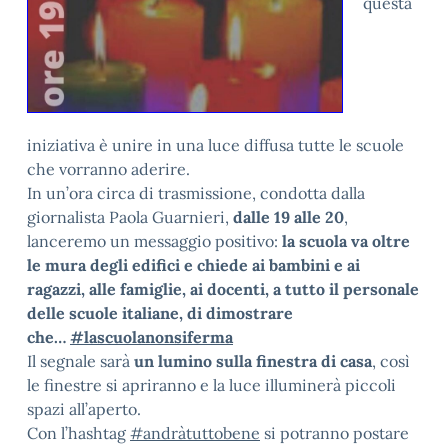
questa
iniziativa è unire in una luce diffusa tutte le scuole
che vorranno aderire.
In un’ora circa di trasmissione, condotta dalla
giornalista Paola Guarnieri,
dalle 19 alle 20
,
lanceremo un messaggio positivo:
la scuola va oltre
le mura degli edifici e chiede ai bambini e ai
ragazzi, alle famiglie, ai docenti, a tutto il personale
delle scuole italiane, di dimostrare
che…
#lascuolanonsiferma
Il segnale sarà
un lumino sulla finestra di casa
, così
le finestre si apriranno e la luce illuminerà piccoli
spazi all’aperto.
Con l’hashtag
#andràtuttobene
si potranno postare