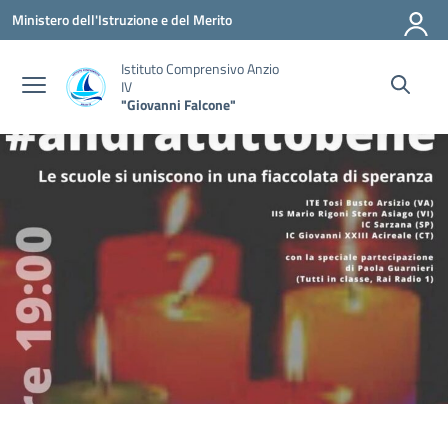
Vai ai contenuti
Vai al menu di navigazione
Vai al footer
Ministero dell'Istruzione e del Merito
Istituto Comprensivo Anzio
IV
"Giovanni Falcone"