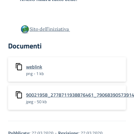
Sito dell’iniziativa
Documenti
weblink
png - 1 kb
90021958_2778711938876461_7906839057391
jpeg - 50 kb
Pubblicato:
22.03.2020
-
Revisione:
22.03.2020