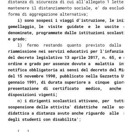
distanza di sicurezza di cui all'allegato 1 lettera d
mantenere il distanziamento sociale, e' da escludersi
forma di aggregazione alternativa; 

i) sono sospesi i viaggi d'istruzione, le iniziat
gemellaggio, le  visite  guidate  e  le  uscite  dida
denominate, programmate dalle istituzioni scolastiche
e grado
; 

    l)  fermo  restando  quanto  previsto  dalla   l
riammissione nei servizi educativi per l'infanzia di 
del decreto legislativo 13 aprile 2017, n. 65, e nell
ordine e grado per assenze dovute a  malattia  infett
notifica obbligatoria ai sensi del decreto del Minist
del 15 novembre 1990, pubblicato nella Gazzetta Uffic
gennaio 1991, di durata superiore a  cinque  giorni, 
presentazione  di  certificato   medico,   anche   in
disposizioni vigenti;
    m) 
i dirigenti scolastici attivano, per  tutta  l
sospensione delle attivita' didattiche  nelle  scuole
didattica a distanza avuto anche riguardo  alle  spec
degli studenti con disabilita'
; 

    [...]