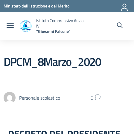
Vai ai contenuti
Vai al menu di navigazione
Vai al footer
Ministero dell'Istruzione e del Merito
Istituto Comprensivo Anzio
IV
"Giovanni Falcone"
DPCM_8Marzo_2020
Personale scolastico
0
DECRETO DEL PRESIDENTE