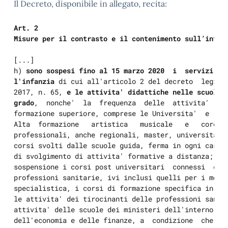
Il Decreto, disponibile in allegato, recita:
Art. 2
Misure per il contrasto e il contenimento sull’inter
[...]
h) 
sono sospesi fino al 15 marzo 2020  i  servizi  ed
l'infanzia
 di cui all'articolo 2 del decreto  legisla
2017, n. 65, 
e le attivita' didattiche nelle scuole d
grado
,  nonche'  la  frequenza  delle  attivita'  sco
formazione superiore, comprese le Universita'  e  le 
Alta  formazione   artistica   musicale   e   coreuti
professionali, anche regionali, master, universita'  
corsi svolti dalle scuole guida, ferma in ogni caso  
di svolgimento di attivita' formative a distanza; son
sospensione i corsi post universitari  connessi  con 
professioni sanitarie, ivi inclusi quelli per i medic
specialistica, i corsi di formazione specifica in med
le attivita' dei tirocinanti delle professioni sanita
attivita' delle scuole dei ministeri dell'interno e  
dell'economia e delle finanze, a  condizione  che  si