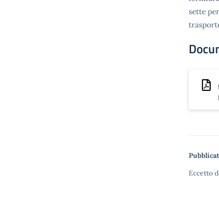
sette pe
traspor
Docu
Pubblicat
Eccetto d