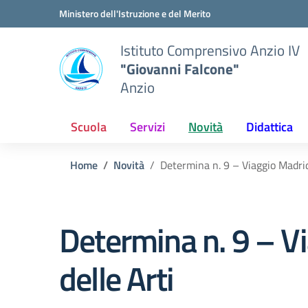
Vai ai contenuti
Vai al menu di navigazione
Vai al footer
Ministero dell'Istruzione e del Merito
Istituto Comprensivo Anzio IV
"Giovanni Falcone"
Anzio
Scuola
Servizi
Novità
Didattica
Home
Novità
Determina n. 9 – Viaggio Madri
Determina n. 9 – V
delle Arti