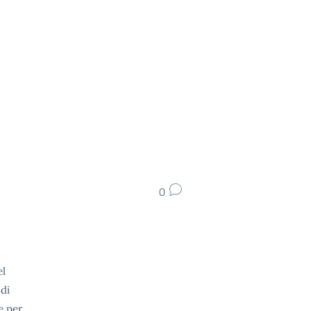
0
el
,
di
e per