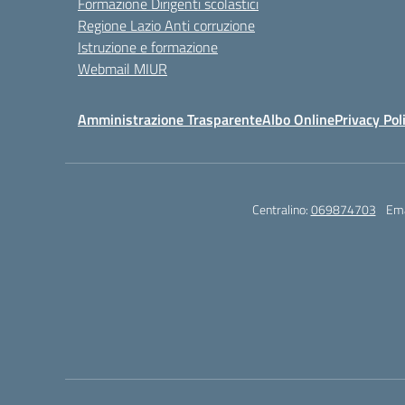
Formazione Dirigenti scolastici
Regione Lazio Anti corruzione
Istruzione e formazione
Webmail MIUR
Amministrazione Trasparente
Albo Online
Privacy Pol
Centralino:
069874703
Ema