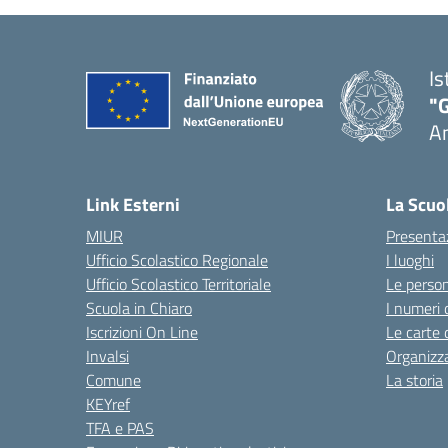
Is
"
A
Link Esterni
La Scuo
MIUR
Presenta
Ufficio Scolastico Regionale
I luoghi
Ufficio Scolastico Territoriale
Le perso
Scuola in Chiaro
I numeri 
Iscrizioni On Line
Le carte 
Invalsi
Organizz
Comune
La storia
KEYref
TFA e PAS