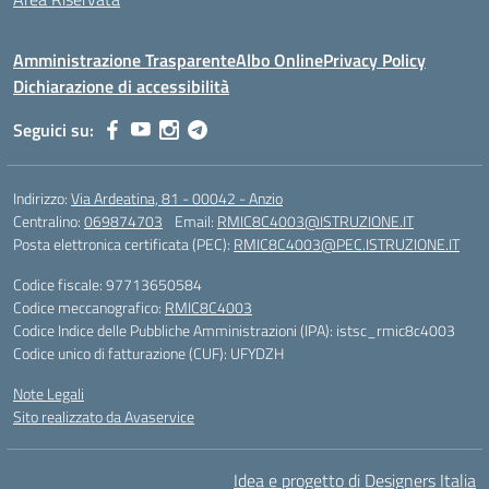
Amministrazione Trasparente
Albo Online
Privacy Policy
Dichiarazione di accessibilità
Seguici su:
Indirizzo:
Via Ardeatina, 81 - 00042 - Anzio
Centralino:
069874703
Email:
RMIC8C4003@ISTRUZIONE.IT
Posta elettronica certificata (PEC):
RMIC8C4003@PEC.ISTRUZIONE.IT
Codice fiscale: 97713650584
Codice meccanografico:
RMIC8C4003
Codice Indice delle Pubbliche Amministrazioni (IPA): istsc_rmic8c4003
Codice unico di fatturazione (CUF): UFYDZH
Note Legali
Sito realizzato da Avaservice
Idea e progetto di Designers Italia