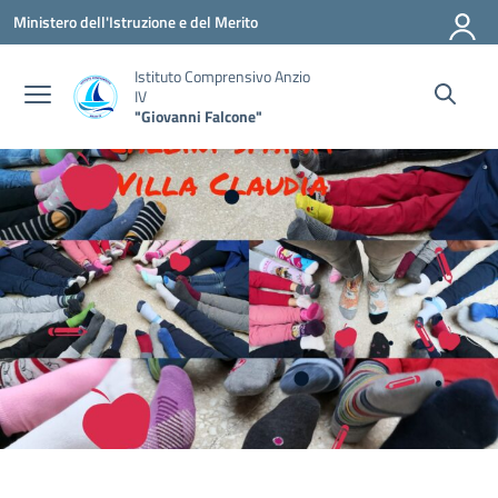
Vai ai contenuti
Vai al menu di navigazione
Vai al footer
Ministero dell'Istruzione e del Merito
Istituto Comprensivo Anzio
IV
"Giovanni Falcone"