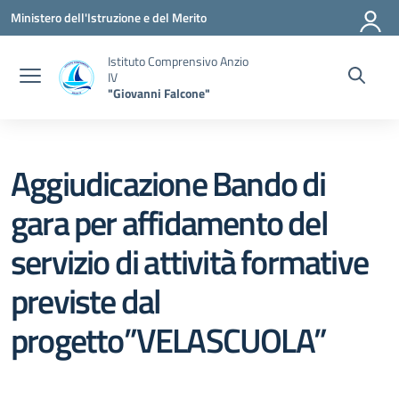
Vai ai contenuti
Vai al menu di navigazione
Vai al footer
Ministero dell'Istruzione e del Merito
Istituto Comprensivo Anzio
IV
"Giovanni Falcone"
Aggiudicazione Bando di
gara per affidamento del
servizio di attività formative
previste dal
progetto”VELASCUOLA”