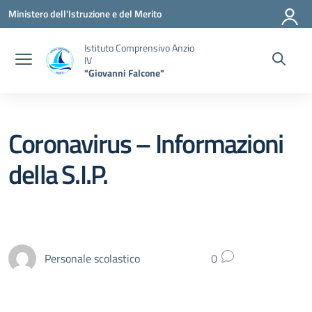
Vai ai contenuti
Vai al menu di navigazione
Vai al footer
Ministero dell'Istruzione e del Merito
Istituto Comprensivo Anzio
IV
"Giovanni Falcone"
Coronavirus – Informazioni
della S.I.P.
Personale scolastico
0