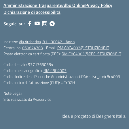
Amministrazione Trasparente
Albo Online
Privacy Policy
Dichiarazione di accessibilità
Seguici su:
Indirizzo:
Via Ardeatina, 81 - 00042 - Anzio
Centralino:
069874703
Email:
RMIC8C4003@ISTRUZIONE.IT
Posta elettronica certificata (PEC):
RMIC8C4003@PEC.ISTRUZIONE.IT
Codice fiscale: 97713650584
Codice meccanografico:
RMIC8C4003
Codice Indice delle Pubbliche Amministrazioni (IPA): istsc_rmic8c4003
Codice unico di fatturazione (CUF): UFYDZH
Note Legali
Sito realizzato da Avaservice
Idea e progetto di Designers Italia