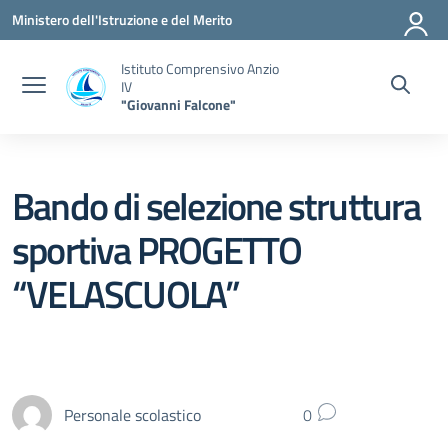
Vai ai contenuti
Vai al menu di navigazione
Vai al footer
Ministero dell'Istruzione e del Merito
Istituto Comprensivo Anzio
IV
"Giovanni Falcone"
Bando di selezione struttura
sportiva PROGETTO
“VELASCUOLA”
Personale scolastico
0