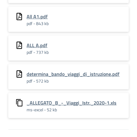
All A1.pdf
pdf - 843 kb
ALL A.pdf
pdf - 737 kb
determina_bando_viaggi_di_istruzione.pdf
pdf - 572 kb
_ALLEGATO_B_-_Viaggi_Istr._2020-1.xls
ms-excel - 52 kb