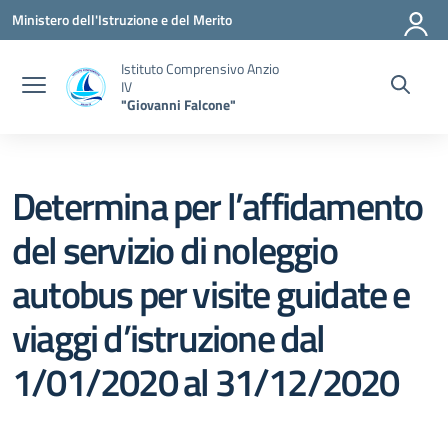
Vai ai contenuti
Vai al menu di navigazione
Vai al footer
Ministero dell'Istruzione e del Merito
Istituto Comprensivo Anzio
IV
"Giovanni Falcone"
Determina per l’affidamento
del servizio di noleggio
autobus per visite guidate e
viaggi d’istruzione dal
1/01/2020 al 31/12/2020