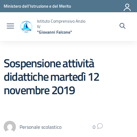
Vai ai contenuti
Vai al menu di navigazione
Vai al footer
Ministero dell'Istruzione e del Merito
Istituto Comprensivo Anzio
IV
"Giovanni Falcone"
Sospensione attività
didattiche martedì 12
novembre 2019
Personale scolastico
0