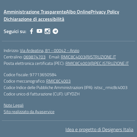
Amministrazione Trasparente
Albo Online
Privacy Policy
Dichiarazione di accessibilità
Seguici su:
Indirizzo:
Via Ardeatina, 81 - 00042 - Anzio
Centralino:
069874703
Email:
RMIC8C4003@ISTRUZIONE.IT
Posta elettronica certificata (PEC):
RMIC8C4003@PEC.ISTRUZIONE.IT
Codice fiscale: 97713650584
Codice meccanografico:
RMIC8C4003
Codice Indice delle Pubbliche Amministrazioni (IPA): istsc_rmic8c4003
Codice unico di fatturazione (CUF): UFYDZH
Note Legali
Sito realizzato da Avaservice
Idea e progetto di Designers Italia