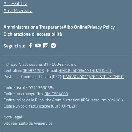
Accessibilità
Area Riservata
Amministrazione Trasparente
Albo Online
Privacy Policy
Dichiarazione di accessibilità
Seguici su:
Indirizzo:
Via Ardeatina, 81 - 00042 - Anzio
Centralino:
069874703
Email:
RMIC8C4003@ISTRUZIONE.IT
Posta elettronica certificata (PEC):
RMIC8C4003@PEC.ISTRUZIONE.IT
Codice fiscale: 97713650584
Codice meccanografico:
RMIC8C4003
Codice Indice delle Pubbliche Amministrazioni (IPA): istsc_rmic8c4003
Codice unico di fatturazione (CUF): UFYDZH
Note Legali
Sito realizzato da Avaservice