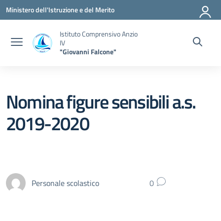
Vai ai contenuti
Vai al menu di navigazione
Vai al footer
Ministero dell'Istruzione e del Merito
Istituto Comprensivo Anzio
IV
"Giovanni Falcone"
Nomina figure sensibili a.s.
2019-2020
Personale scolastico
0