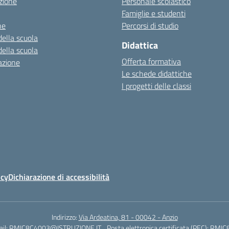
zione
Personale scolastico
Famiglie e studenti
ne
Percorsi di studio
della scuola
Didattica
della scuola
Offerta formativa
azione
Le schede didattiche
I progetti delle classi
icy
Dichiarazione di accessibilità
Indirizzo:
Via Ardeatina, 81 - 00042 - Anzio
il:
RMIC8C4003@ISTRUZIONE.IT
Posta elettronica certificata (PEC):
RMIC8