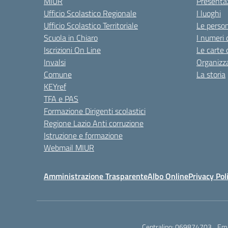
MIUR
Presenta
Ufficio Scolastico Regionale
I luoghi
Ufficio Scolastico Territoriale
Le perso
Scuola in Chiaro
I numeri 
Iscrizioni On Line
Le carte 
Invalsi
Organizz
Comune
La storia
KEYref
TFA e PAS
Formazione Dirigenti scolastici
Regione Lazio Anti corruzione
Istruzione e formazione
Webmail MIUR
Amministrazione Trasparente
Albo Online
Privacy Pol
Centralino:
069874703
Ema