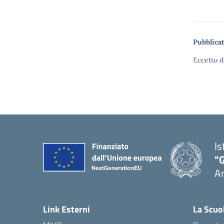
Pubblicat
Eccetto d
Is
"
A
Link Esterni
La Scuo