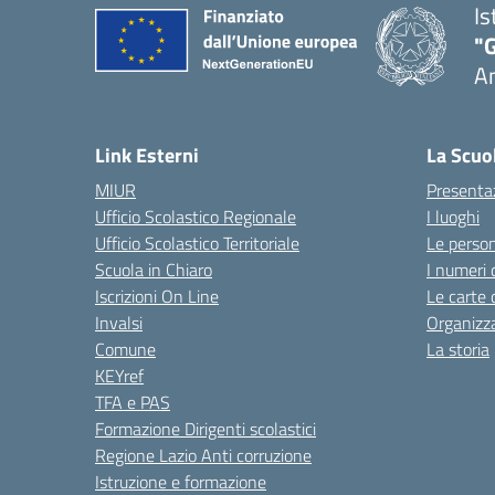
Is
"
A
Link Esterni
La Scuo
MIUR
Presenta
Ufficio Scolastico Regionale
I luoghi
Ufficio Scolastico Territoriale
Le perso
Scuola in Chiaro
I numeri 
Iscrizioni On Line
Le carte 
Invalsi
Organizz
Comune
La storia
KEYref
TFA e PAS
Formazione Dirigenti scolastici
Regione Lazio Anti corruzione
Istruzione e formazione