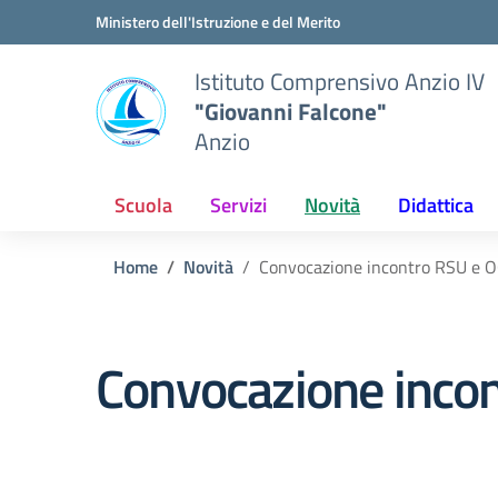
Vai ai contenuti
Vai al menu di navigazione
Vai al footer
Ministero dell'Istruzione e del Merito
Istituto Comprensivo Anzio IV
"Giovanni Falcone"
Anzio
Scuola
Servizi
Novità
Didattica
Home
Novità
Convocazione incontro RSU e O
Convocazione incon