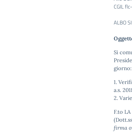
CGIL fl
ALBO S
Oggett
Si com
Preside
giorno:
1. Veri
a.s. 20
2. Vari
F.to L
(Dott.s
firma o