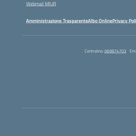
Webmail MIUR
Amministrazione Trasparente
Albo Online
Privacy Pol
Centralino:
069874703
Ema