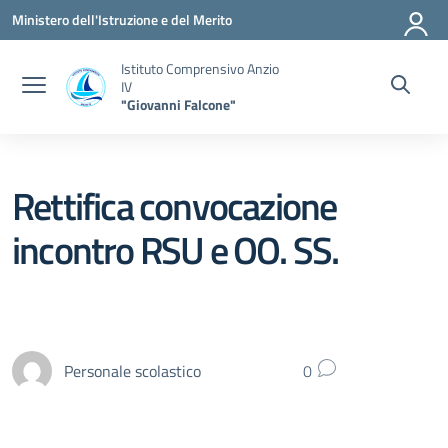
Vai ai contenuti
Vai al menu di navigazione
Vai al footer
Ministero dell'Istruzione e del Merito
Istituto Comprensivo Anzio
IV
"Giovanni Falcone"
Rettifica convocazione
incontro RSU e OO. SS.
Personale scolastico
0