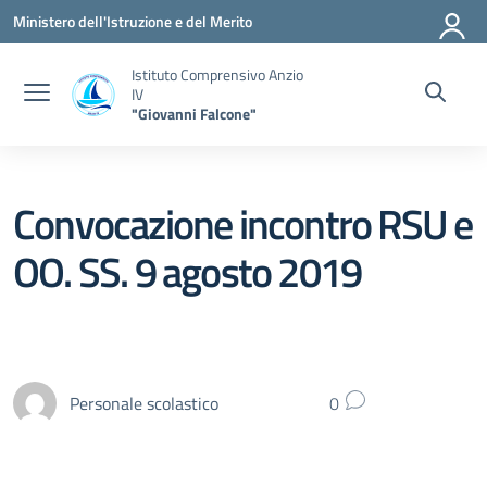
Vai ai contenuti
Vai al menu di navigazione
Vai al footer
Ministero dell'Istruzione e del Merito
Istituto Comprensivo Anzio
IV
"Giovanni Falcone"
Convocazione incontro RSU e
OO. SS. 9 agosto 2019
Personale scolastico
0