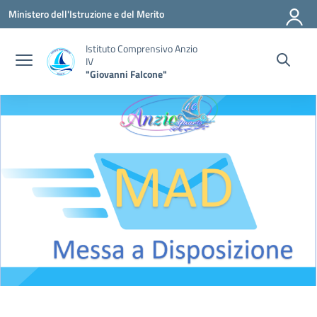
Vai ai contenuti
Vai al menu di navigazione
Vai al footer
Ministero dell'Istruzione e del Merito
Istituto Comprensivo Anzio
IV
"Giovanni Falcone"