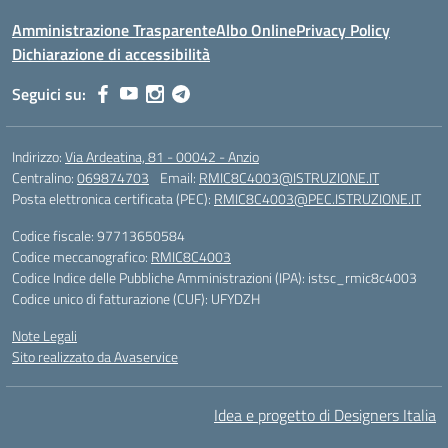
Amministrazione Trasparente
Albo Online
Privacy Policy
Dichiarazione di accessibilità
Seguici su:
Indirizzo:
Via Ardeatina, 81 - 00042 - Anzio
Centralino:
069874703
Email:
RMIC8C4003@ISTRUZIONE.IT
Posta elettronica certificata (PEC):
RMIC8C4003@PEC.ISTRUZIONE.IT
Codice fiscale: 97713650584
Codice meccanografico:
RMIC8C4003
Codice Indice delle Pubbliche Amministrazioni (IPA): istsc_rmic8c4003
Codice unico di fatturazione (CUF): UFYDZH
Note Legali
Sito realizzato da Avaservice
Idea e progetto di Designers Italia