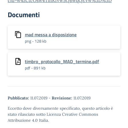
cid=w4zCtcOsw4TihKIVw5QBwqQEVw%3D%3D
Documenti
mad messa a disposizione
png - 128 kb
timbro_protocollo_MAD_termine.pdf
pdf - 891 kb
Pubblicato:
11.07.2019
-
Revisione:
11.07.2019
Eccetto dove diversamente specificato, questo articolo è
stato rilasciato sotto Licenza Creative Commons
Attribuzione 4.0 Italia.