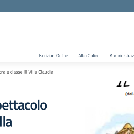
Iscrizioni Online
Albo Online
Amministraz
rale classe III Villa Claudia
pettacolo
lla