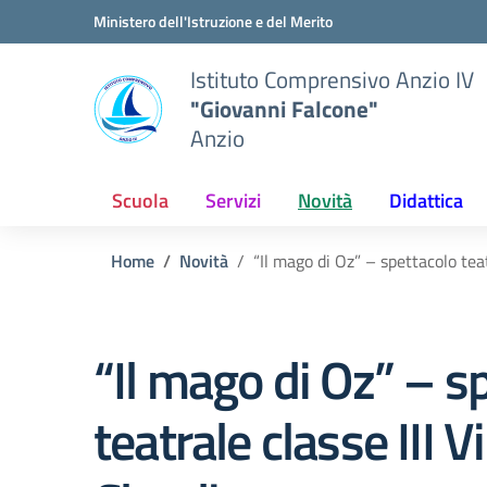
Vai ai contenuti
Vai al menu di navigazione
Vai al footer
Ministero dell'Istruzione e del Merito
Istituto Comprensivo Anzio IV
"Giovanni Falcone"
Anzio
Scuola
Servizi
Novità
Didattica
Home
Novità
“Il mago di Oz” – spettacolo teat
“Il mago di Oz” – s
teatrale classe III Vi