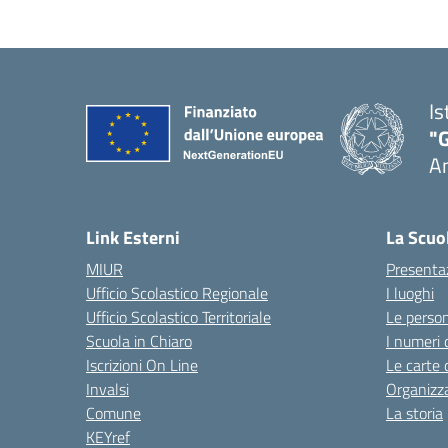
Is
"
A
Link Esterni
La Scuo
MIUR
Presenta
Ufficio Scolastico Regionale
I luoghi
Ufficio Scolastico Territoriale
Le perso
Scuola in Chiaro
I numeri 
Iscrizioni On Line
Le carte 
Invalsi
Organizz
Comune
La storia
KEYref