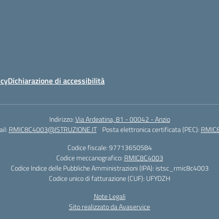
icy
Dichiarazione di accessibilità
Indirizzo:
Via Ardeatina, 81 - 00042 - Anzio
il:
RMIC8C4003@ISTRUZIONE.IT
Posta elettronica certificata (PEC):
RMIC8
Codice fiscale: 97713650584
Codice meccanografico:
RMIC8C4003
Codice Indice delle Pubbliche Amministrazioni (IPA): istsc_rmic8c4003
Codice unico di fatturazione (CUF): UFYDZH
Note Legali
Sito realizzato da Avaservice