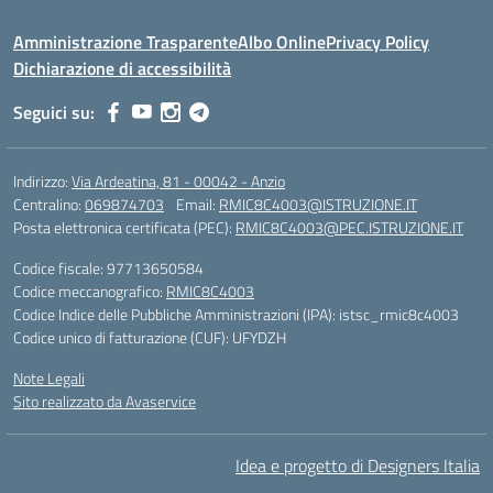
Amministrazione Trasparente
Albo Online
Privacy Policy
Dichiarazione di accessibilità
Seguici su:
Indirizzo:
Via Ardeatina, 81 - 00042 - Anzio
Centralino:
069874703
Email:
RMIC8C4003@ISTRUZIONE.IT
Posta elettronica certificata (PEC):
RMIC8C4003@PEC.ISTRUZIONE.IT
Codice fiscale: 97713650584
Codice meccanografico:
RMIC8C4003
Codice Indice delle Pubbliche Amministrazioni (IPA): istsc_rmic8c4003
Codice unico di fatturazione (CUF): UFYDZH
Note Legali
Sito realizzato da Avaservice
Idea e progetto di Designers Italia