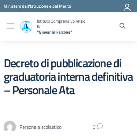
Vai ai contenuti
Vai al menu di navigazione
Vai al footer
Ministero dell'Istruzione e del Merito
Istituto Comprensivo Anzio
IV
"Giovanni Falcone"
Decreto di pubblicazione di
graduatoria interna definitiva
– Personale Ata
Personale scolastico
0