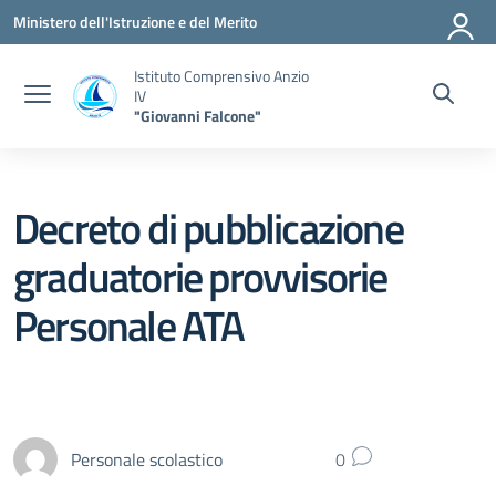
Vai ai contenuti
Vai al menu di navigazione
Vai al footer
Ministero dell'Istruzione e del Merito
Istituto Comprensivo Anzio
IV
"Giovanni Falcone"
Decreto di pubblicazione
graduatorie provvisorie
Personale ATA
Personale scolastico
0