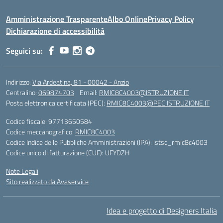
Amministrazione Trasparente
Albo Online
Privacy Policy
Dichiarazione di accessibilità
Seguici su:
Indirizzo:
Via Ardeatina, 81 - 00042 - Anzio
Centralino:
069874703
Email:
RMIC8C4003@ISTRUZIONE.IT
Posta elettronica certificata (PEC):
RMIC8C4003@PEC.ISTRUZIONE.IT
Codice fiscale: 97713650584
Codice meccanografico:
RMIC8C4003
Codice Indice delle Pubbliche Amministrazioni (IPA): istsc_rmic8c4003
Codice unico di fatturazione (CUF): UFYDZH
Note Legali
Sito realizzato da Avaservice
Idea e progetto di Designers Italia