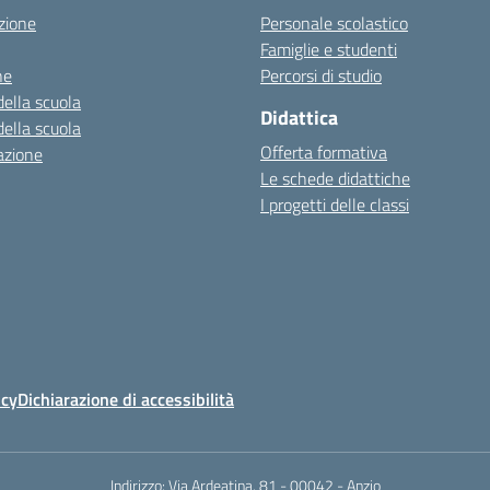
zione
Personale scolastico
Famiglie e studenti
ne
Percorsi di studio
della scuola
Didattica
della scuola
Offerta formativa
azione
Le schede didattiche
I progetti delle classi
icy
Dichiarazione di accessibilità
Indirizzo:
Via Ardeatina, 81 - 00042 - Anzio