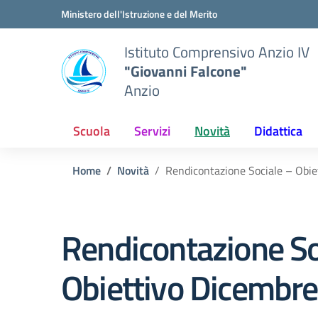
Vai ai contenuti
Vai al menu di navigazione
Vai al footer
Ministero dell'Istruzione e del Merito
Istituto Comprensivo Anzio IV
"Giovanni Falcone"
Anzio
Scuola
Servizi
Novità
Didattica
Home
Novità
Rendicontazione Sociale – Obi
Rendicontazione So
Obiettivo Dicembr