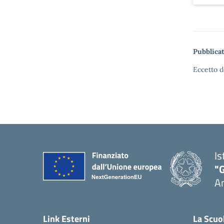
Pubblicat
Eccetto d
Is
"
A
Link Esterni
La Scuo