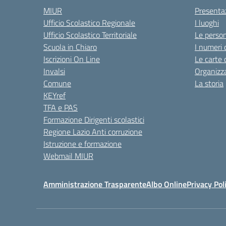
MIUR
Presenta
Ufficio Scolastico Regionale
I luoghi
Ufficio Scolastico Territoriale
Le perso
Scuola in Chiaro
I numeri 
Iscrizioni On Line
Le carte 
Invalsi
Organizz
Comune
La storia
KEYref
TFA e PAS
Formazione Dirigenti scolastici
Regione Lazio Anti corruzione
Istruzione e formazione
Webmail MIUR
Amministrazione Trasparente
Albo Online
Privacy Pol