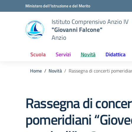
Vai ai contenuti
Vai al menu di navigazione
Vai al footer
Ministero dell'Istruzione e del Merito
Istituto Comprensivo Anzio IV
"Giovanni Falcone"
Anzio
Scuola
Servizi
Novità
Didattica
Home
Novità
Rassegna di concerti pomeridia
Rassegna di concer
pomeridiani “Giove