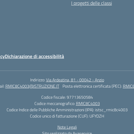
I progetti delle classi
icy
Dichiarazione di accessibilità
Indirizzo:
Via Ardeatina, 81 - 00042 - Anzio
il:
RMIC8C4003@ISTRUZIONE.IT
Posta elettronica certificata (PEC):
RMIC8
Codice fiscale: 97713650584
Codice meccanografico:
RMIC8C4003
Codice Indice delle Pubbliche Amministrazioni (IPA): istsc_rmic8c4003
Codice unico di fatturazione (CUF): UFYDZH
Note Legali
Sito realizzato da Avaservice