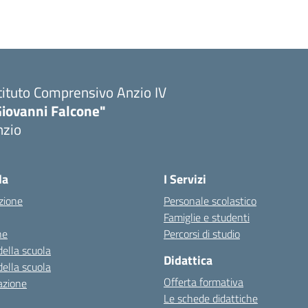
tituto Comprensivo Anzio IV
Giovanni Falcone"
nzio
la
I Servizi
zione
Personale scolastico
Famiglie e studenti
ne
Percorsi di studio
della scuola
Didattica
della scuola
Offerta formativa
azione
Le schede didattiche