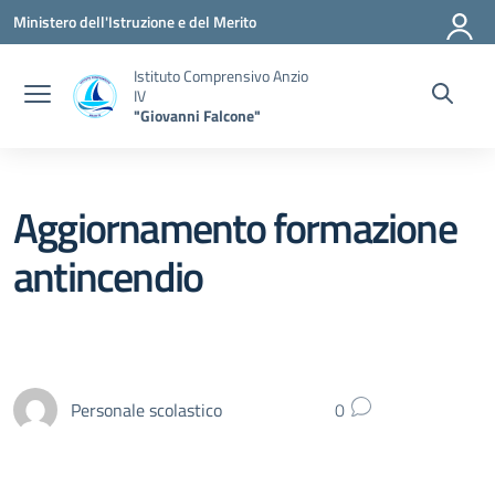
Vai ai contenuti
Vai al menu di navigazione
Vai al footer
Ministero dell'Istruzione e del Merito
Istituto Comprensivo Anzio
IV
"Giovanni Falcone"
Aggiornamento formazione
antincendio
Personale scolastico
0