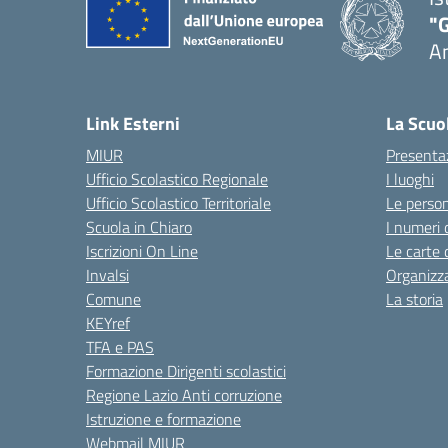
"
A
Link Esterni
La Scuo
MIUR
Presenta
Ufficio Scolastico Regionale
I luoghi
Ufficio Scolastico Territoriale
Le perso
Scuola in Chiaro
I numeri 
Iscrizioni On Line
Le carte 
Invalsi
Organizz
Comune
La storia
KEYref
TFA e PAS
Formazione Dirigenti scolastici
Regione Lazio Anti corruzione
Istruzione e formazione
Webmail MIUR