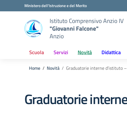
Vai ai contenuti
Vai al menu di navigazione
Vai al footer
Ministero dell'Istruzione e del Merito
Istituto Comprensivo Anzio IV
"Giovanni Falcone"
Anzio
Scuola
Servizi
Novità
Didattica
Home
Novità
Graduatorie interne d’istituto 
Graduatorie interne