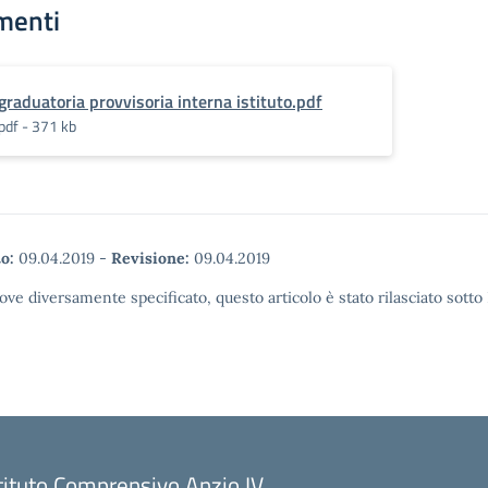
menti
graduatoria provvisoria interna istituto.pdf
pdf - 371 kb
o:
09.04.2019
-
Revisione:
09.04.2019
ove diversamente specificato, questo articolo è stato rilasciato sott
tituto Comprensivo Anzio IV