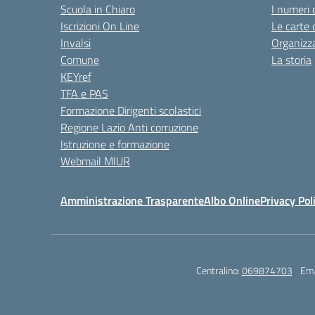
Scuola in Chiaro
I numeri 
Iscrizioni On Line
Le carte 
Invalsi
Organizz
Comune
La storia
KEYref
TFA e PAS
Formazione Dirigenti scolastici
Regione Lazio Anti corruzione
Istruzione e formazione
Webmail MIUR
Amministrazione Trasparente
Albo Online
Privacy Pol
Centralino:
069874703
Ema