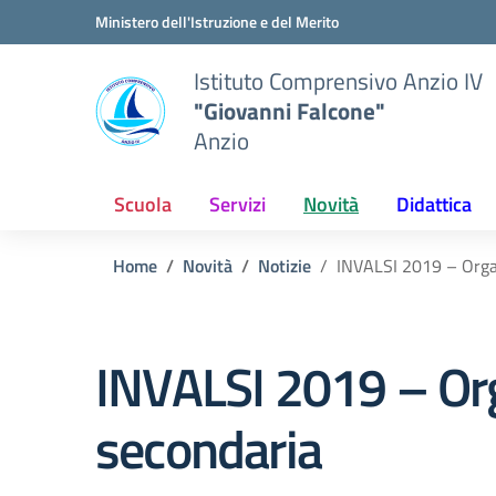
Vai ai contenuti
Vai al menu di navigazione
Vai al footer
Ministero dell'Istruzione e del Merito
Istituto Comprensivo Anzio IV
"Giovanni Falcone"
Anzio
Scuola
Servizi
Novità
Didattica
Home
Novità
Notizie
INVALSI 2019 – Organ
INVALSI 2019 – Orga
secondaria