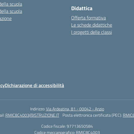
della scuola
Didattica
della scuola
Offerta formativa
azione
Le schede didattiche
I progetti delle classi
icy
Dichiarazione di accessibilità
Indirizzo:
Via Ardeatina, 81 - 00042 - Anzio
il:
RMIC8C4003@ISTRUZIONE.IT
Posta elettronica certificata (PEC):
RMIC8
Codice fiscale: 97713650584
Codice meccanografico:
RMIC8C4003