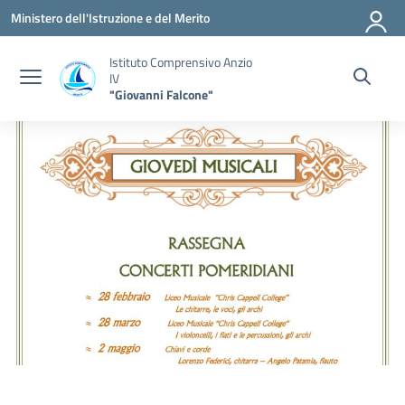
Vai ai contenuti
Vai al menu di navigazione
Vai al footer
Ministero dell'Istruzione e del Merito
Istituto Comprensivo Anzio
IV
"Giovanni Falcone"