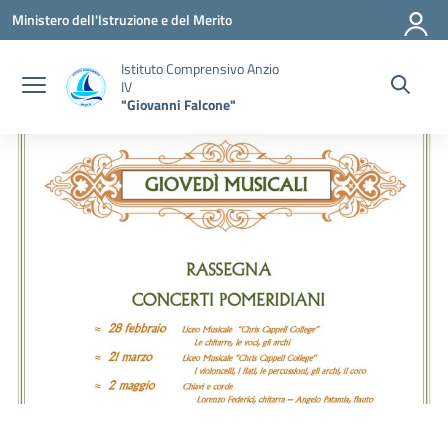
Vai ai contenuti
Vai al menu di navigazione
Vai al footer
Ministero dell'Istruzione e del Merito
Istituto Comprensivo Anzio
IV
"Giovanni Falcone"