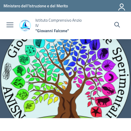
Vai ai contenuti
Vai al menu di navigazione
Vai al footer
Ministero dell'Istruzione e del Merito
Istituto Comprensivo Anzio
IV
"Giovanni Falcone"