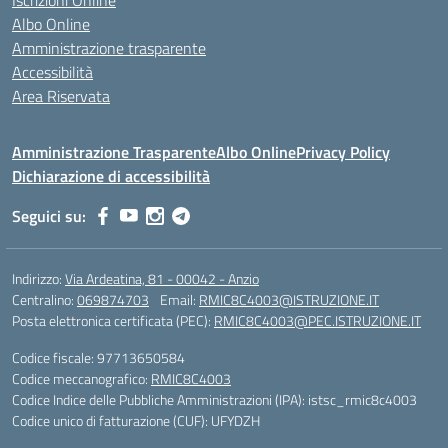
Iscrizioni Online
Albo Online
Amministrazione trasparente
Accessibilità
Area Riservata
Amministrazione Trasparente
Albo Online
Privacy Policy
Dichiarazione di accessibilità
Seguici su:
Indirizzo:
Via Ardeatina, 81 - 00042 - Anzio
Centralino:
069874703
Email:
RMIC8C4003@ISTRUZIONE.IT
Posta elettronica certificata (PEC):
RMIC8C4003@PEC.ISTRUZIONE.IT
Codice fiscale: 97713650584
Codice meccanografico:
RMIC8C4003
Codice Indice delle Pubbliche Amministrazioni (IPA): istsc_rmic8c4003
Codice unico di fatturazione (CUF): UFYDZH