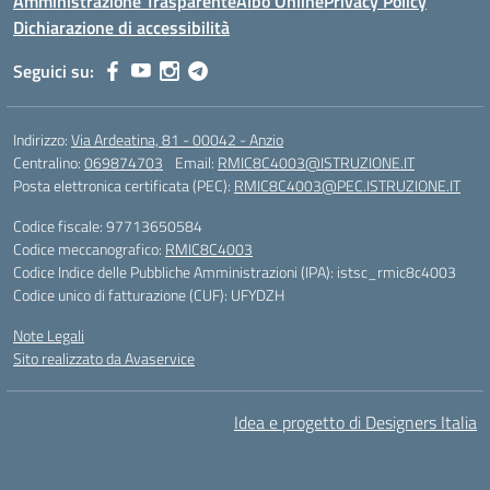
Amministrazione Trasparente
Albo Online
Privacy Policy
Dichiarazione di accessibilità
Seguici su:
Indirizzo:
Via Ardeatina, 81 - 00042 - Anzio
Centralino:
069874703
Email:
RMIC8C4003@ISTRUZIONE.IT
Posta elettronica certificata (PEC):
RMIC8C4003@PEC.ISTRUZIONE.IT
Codice fiscale: 97713650584
Codice meccanografico:
RMIC8C4003
Codice Indice delle Pubbliche Amministrazioni (IPA): istsc_rmic8c4003
Codice unico di fatturazione (CUF): UFYDZH
Note Legali
Sito realizzato da Avaservice
Idea e progetto di Designers Italia