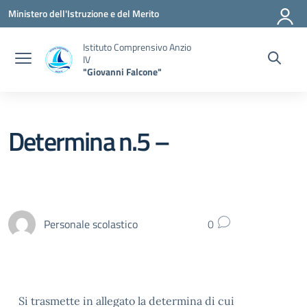
Vai ai contenuti
Vai al menu di navigazione
Vai al footer
Ministero dell'Istruzione e del Merito
Istituto Comprensivo Anzio
IV
"Giovanni Falcone"
Determina n.5 –
Personale scolastico
0
Si trasmette in allegato la determina di cui