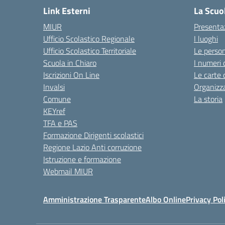
Link Esterni
La Scuo
MIUR
Presenta
Ufficio Scolastico Regionale
I luoghi
Ufficio Scolastico Territoriale
Le perso
Scuola in Chiaro
I numeri 
Iscrizioni On Line
Le carte 
Invalsi
Organizz
Comune
La storia
KEYref
TFA e PAS
Formazione Dirigenti scolastici
Regione Lazio Anti corruzione
Istruzione e formazione
Webmail MIUR
Amministrazione Trasparente
Albo Online
Privacy Pol