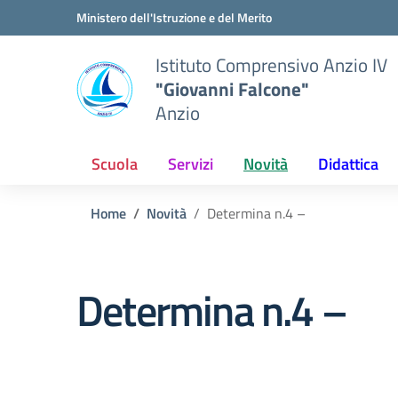
Vai ai contenuti
Vai al menu di navigazione
Vai al footer
Ministero dell'Istruzione e del Merito
Istituto Comprensivo Anzio IV
"Giovanni Falcone"
Anzio
Scuola
Servizi
Novità
Didattica
Home
Novità
Determina n.4 –
Determina n.4 –