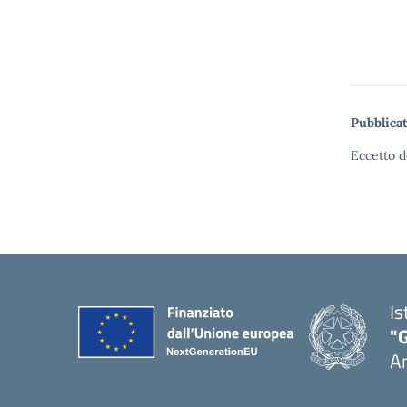
Pubblicat
Eccetto d
Is
"
A