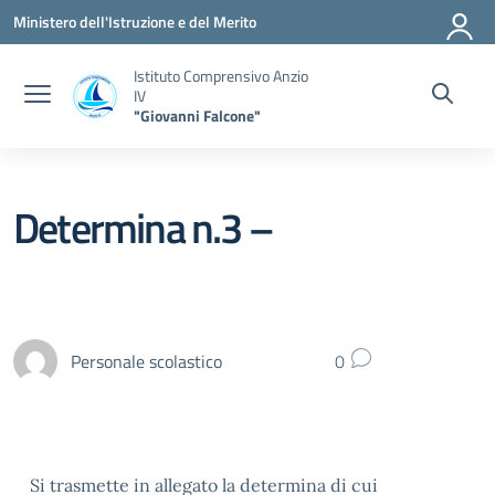
Vai ai contenuti
Vai al menu di navigazione
Vai al footer
Ministero dell'Istruzione e del Merito
Istituto Comprensivo Anzio
IV
"Giovanni Falcone"
Determina n.3 –
Personale scolastico
0
Si trasmette in allegato la determina di cui