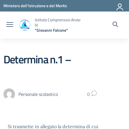
Vai ai contenuti
Vai al menu di navigazione
Vai al footer
Ministero dell'Istruzione e del Merito
Istituto Comprensivo Anzio
IV
"Giovanni Falcone"
Determina n.1 –
Personale scolastico
0
Si trasmette in allegato la determina di cui