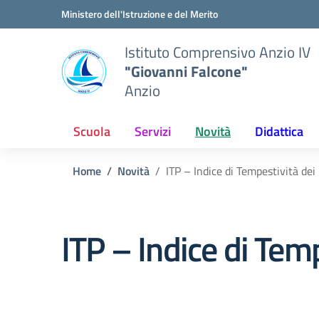
Vai ai contenuti
Vai al menu di navigazione
Vai al footer
Ministero dell'Istruzione e del Merito
Istituto Comprensivo Anzio IV
"Giovanni Falcone"
Anzio
Scuola
Servizi
Novità
Didattica
Home
Novità
ITP – Indice di Tempestività d
ITP – Indice di Te