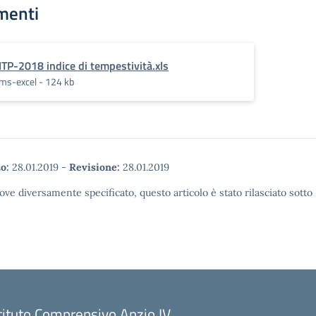
menti
ITP-2018 indice di tempestività.xls
ms-excel - 124 kb
o:
28.01.2019
-
Revisione:
28.01.2019
ove diversamente specificato, questo articolo è stato rilasciato sott
tituto Comprensivo Anzio IV