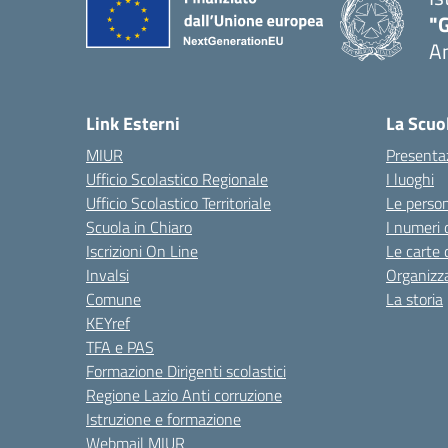
"
A
Link Esterni
La Scuo
MIUR
Presenta
Ufficio Scolastico Regionale
I luoghi
Ufficio Scolastico Territoriale
Le perso
Scuola in Chiaro
I numeri 
Iscrizioni On Line
Le carte 
Invalsi
Organizz
Comune
La storia
KEYref
TFA e PAS
Formazione Dirigenti scolastici
Regione Lazio Anti corruzione
Istruzione e formazione
Webmail MIUR