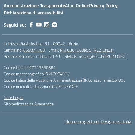
Amministrazione Trasparente
Albo Online
Privacy Policy
Dichiarazione di accessibilità
Seguici su:
Indirizzo:
Via Ardeatina, 81 - 00042 - Anzio
Centralino:
069874703
Email:
RMIC8C4003@ISTRUZIONE.IT
Posta elettronica certificata (PEC):
RMIC8C4003@PEC.ISTRUZIONE.IT
Codice fiscale: 97713650584
Codice meccanografico:
RMIC8C4003
Codice Indice delle Pubbliche Amministrazioni (IPA): istsc_rmic8c4003
Codice unico di fatturazione (CUF): UFYDZH
Note Legali
Sito realizzato da Avaservice
Idea e progetto di Designers Italia