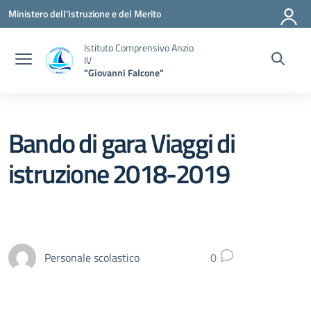
Vai ai contenuti
Vai al menu di navigazione
Vai al footer
Ministero dell'Istruzione e del Merito
Istituto Comprensivo Anzio
IV
"Giovanni Falcone"
Bando di gara Viaggi di
istruzione 2018-2019
Personale scolastico
0