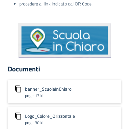
procedere al link indicato dal QR Code.
Documenti
banner_ScuolaInChiaro
png - 13 kb
Logo_Colore_Orizzontale
png - 30 kb