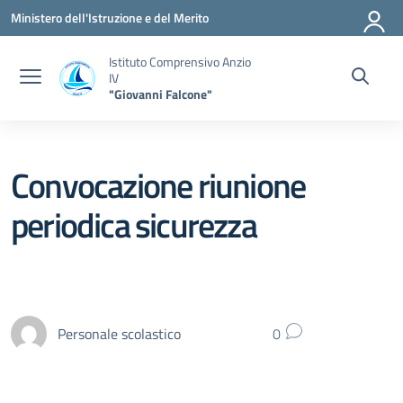
Vai ai contenuti
Vai al menu di navigazione
Vai al footer
Ministero dell'Istruzione e del Merito
Istituto Comprensivo Anzio
IV
"Giovanni Falcone"
Convocazione riunione
periodica sicurezza
Personale scolastico
0