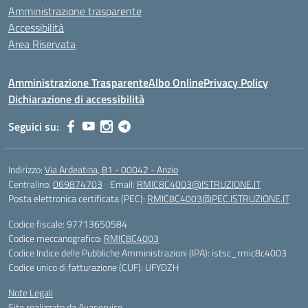
Amministrazione trasparente
Accessibilità
Area Riservata
Amministrazione Trasparente
Albo Online
Privacy Policy
Dichiarazione di accessibilità
Seguici su:
Indirizzo:
Via Ardeatina, 81 - 00042 - Anzio
Centralino:
069874703
Email:
RMIC8C4003@ISTRUZIONE.IT
Posta elettronica certificata (PEC):
RMIC8C4003@PEC.ISTRUZIONE.IT
Codice fiscale: 97713650584
Codice meccanografico:
RMIC8C4003
Codice Indice delle Pubbliche Amministrazioni (IPA): istsc_rmic8c4003
Codice unico di fatturazione (CUF): UFYDZH
Note Legali
Sito realizzato da Avaservice