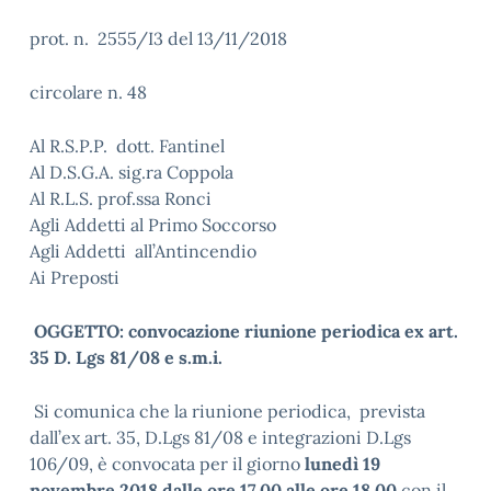
prot. n. 2555/I3 del 13/11/2018
circolare n. 48
Al R.S.P.P. dott. Fantinel
Al D.S.G.A. sig.ra Coppola
Al R.L.S. prof.ssa Ronci
Agli Addetti al Primo Soccorso
Agli Addetti all’Antincendio
Ai Preposti
OGGETTO: convocazione riunione periodica ex art.
35 D. Lgs 81/08 e s.m.i.
Si comunica che la riunione periodica, prevista
dall’ex art. 35, D.Lgs 81/08 e integrazioni D.Lgs
106/09, è convocata per il giorno
lunedì 19
novembre 2018 dalle ore 17.00 alle ore 18.00
con il