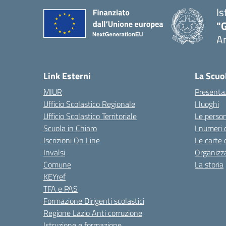
Is
"
A
Link Esterni
La Scuo
MIUR
Presenta
Ufficio Scolastico Regionale
I luoghi
Ufficio Scolastico Territoriale
Le perso
Scuola in Chiaro
I numeri 
Iscrizioni On Line
Le carte 
Invalsi
Organizz
Comune
La storia
KEYref
TFA e PAS
Formazione Dirigenti scolastici
Regione Lazio Anti corruzione
Istruzione e formazione