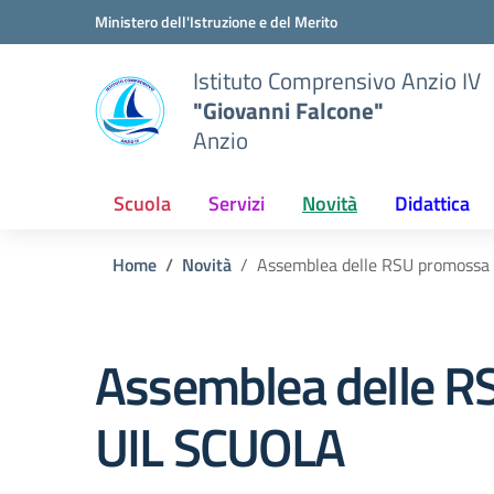
Vai ai contenuti
Vai al menu di navigazione
Vai al footer
Ministero dell'Istruzione e del Merito
Istituto Comprensivo Anzio IV
"Giovanni Falcone"
Anzio
Scuola
Servizi
Novità
Didattica
Home
Novità
Assemblea delle RSU promossa
Assemblea delle R
UIL SCUOLA