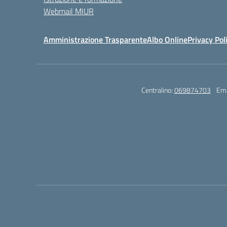
Webmail MIUR
Amministrazione Trasparente
Albo Online
Privacy Pol
Centralino:
069874703
Ema