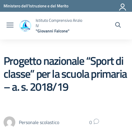
Vai ai contenuti
Vai al menu di navigazione
Vai al footer
Ministero dell'Istruzione e del Merito
Istituto Comprensivo Anzio
IV
"Giovanni Falcone"
Progetto nazionale “Sport di
classe” per la scuola primaria
– a. s. 2018/19
Personale scolastico
0